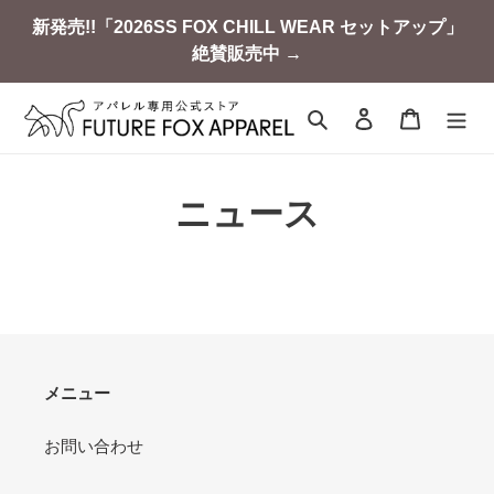
コ
新発売!!「2026SS FOX CHILL WEAR セットアップ」
ン
絶賛販売中 →
テ
ン
ツ
検索
ログイン
カート
に
ス
キ
ニュース
ッ
プ
す
る
メニュー
お問い合わせ