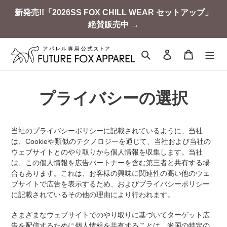
コ
新発売!!「2026SS FOX CHILL WEAR セットアップ」
ン
絶賛販売中 →
テ
ン
ツ
検索
ログイン
カート
に
ス
キ
プライバシーの選択
ッ
プ
す
る
当社のプライバシーポリシーに記載されているように、当社
は、Cookieや類似のテクノロジーを通じて、当社および当社の
ウェブサイトとのやり取りから個人情報を収集します。当社
は、この個人情報を広告パートナーを含む第三者と共有する場
合もあります。これは、お客様の興味に関連性の高い他のウェ
ブサイトで広告を表示するため、およびプライバシーポリシー
に記載されているその他の理由により行われます。
さまざまなウェブサイトでのやり取りに基づいてターゲット広
告を配信するために個人情報を共有することは、米国の特定の