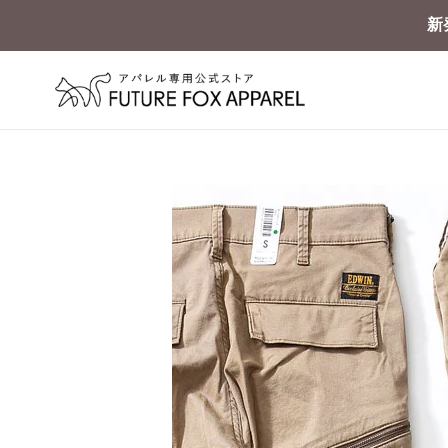
コ
新
ン
テ
ン
ツ
に
ス
キ
ッ
プ
す
る