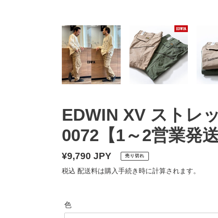
EDWIN XV ストレ
0072【1～2営業発
通
¥9,790 JPY
売り切れ
常
税込
配送料
は購入手続き時に計算されます。
価
格
色