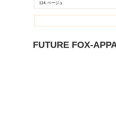
カ
ー
FUTURE FOX-APP
ト
に
商
品
を
追
加
す
る