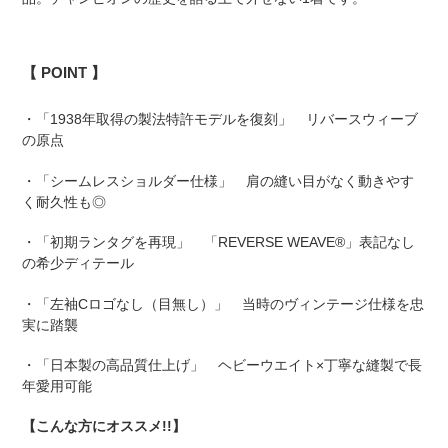
【 POINT
】
・「1938年取得の製法特許モデルを復刻」 リバースウィーブ
の原点
・「シームレスショルダー仕様」 肩の縫い目がなく動きやす
く耐久性も◎
・「初期ランタグを再現」 「REVERSE WEAVE®」表記なし
の希少ディテール
・「左袖Cロゴなし（目無し）」 当時のヴィンテージ仕様を忠
実に踏襲
・「日本製の高品質仕上げ」 ヘビーウエイト×丁寧な縫製で長
年愛用可能
【こんな方にオススメ!!】