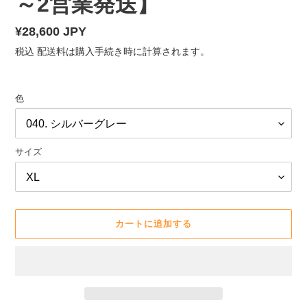
～2営業発送】
通
¥28,600 JPY
常
税込
配送料
は購入手続き時に計算されます。
価
格
色
サイズ
カートに追加する