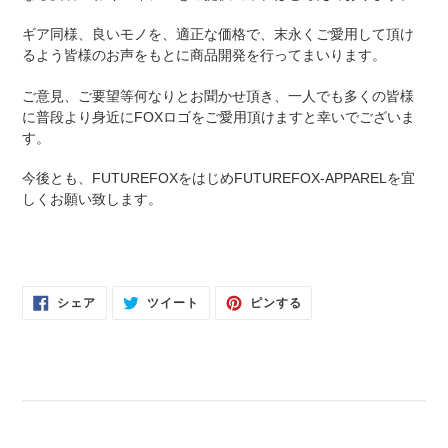
ギア同様、良いモノを、適正な価格で、末永くご愛用して頂け
るよう皆様のお声をもとに商品開発を行ってまいります。
ご意見、ご要望等何なりとお聞かせ頂き、一人でも多くの皆様
に普段より身近に
FOX
ロゴをご愛用頂けますと幸いでございま
す。
今後とも、
FUTUREFOX
をはじめ
FUTUREFOX-APPAREL
を宜
しくお願い致します。
FACEBOOK
TWITTER
PINTEREST
シェア
ツイート
ピンする
で
に
で
シ
投
ピ
ェ
稿
ン
ア
す
す
す
る
る
る