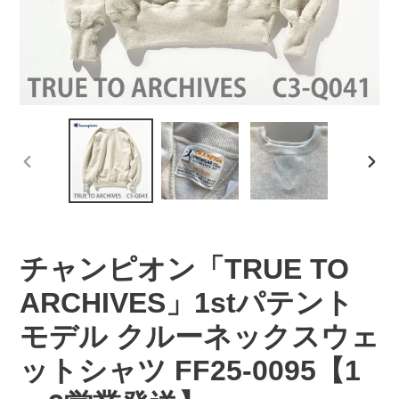
前
次
の
の
ス
ス
ラ
ラ
イ
イ
チャンピオン「TRUE TO
ド
ド
ARCHIVES」1stパテント
モデル クルーネックスウェ
ットシャツ FF25-0095【1