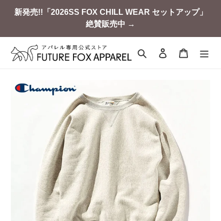
コ
新発売!!「2026SS FOX CHILL WEAR セットアップ」
ン
絶賛販売中 →
テ
ン
ツ
検索
ログイン
カート
に
ス
キ
ッ
プ
す
る