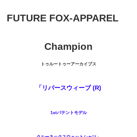
カ
ー
FUTURE FOX-APPAREL
ト
に
商
品
Champion
を
追
加
す
トゥルートゥーアーカイブス
る
「リバースウィーブ (R)
1stパテントモデル
クルーネックスウェットシャツ」