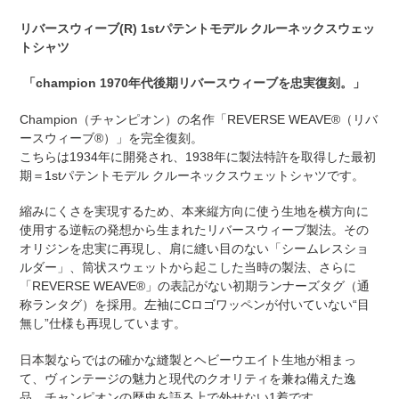
リバースウィーブ(R) 1stパテントモデル クルーネックスウェッ
トシャツ
「champion 1970年代後期リバースウィーブを忠実復刻。」
Champion（チャンピオン）の名作「REVERSE WEAVE®（リバ
ースウィーブ®）」を完全復刻。
こちらは1934年に開発され、1938年に製法特許を取得した最初
期＝1stパテントモデル クルーネックスウェットシャツです。
縮みにくさを実現するため、本来縦方向に使う生地を横方向に
使用する逆転の発想から生まれたリバースウィーブ製法。その
オリジンを忠実に再現し、肩に縫い目のない「シームレスショ
ルダー」、筒状スウェットから起こした当時の製法、さらに
「REVERSE WEAVE®」の表記がない初期ランナーズタグ（通
称ランタグ）を採用。左袖にCロゴワッペンが付いていない“目
無し”仕様も再現しています。
日本製ならではの確かな縫製とヘビーウエイト生地が相まっ
て、ヴィンテージの魅力と現代のクオリティを兼ね備えた逸
品。チャンピオンの歴史を語る上で外せない1着です。